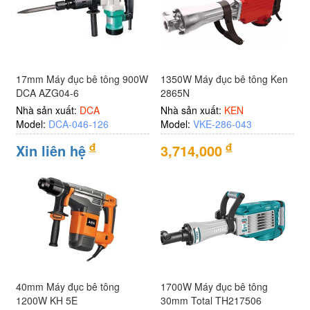
khí
nén
Xem
tất
17mm Máy đục bê tông 900W
1350W Máy đục bê tông Ken
DCA AZG04-6
2865N
cả
Nhà sản xuất:
DCA
Nhà sản xuất:
KEN
Model:
DCA-046-126
Model:
VKE-286-043
đ
đ
Xin liên hệ
3,714,000
40mm Máy đục bê tông
1700W Máy đục bê tông
1200W KH 5E
30mm Total TH217506