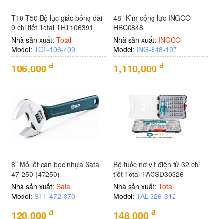
T10-T50 Bộ lục giác bông dài
48" Kìm cộng lực INGCO
9 chi tiết Total THT106391
HBC0848
Nhà sản xuất:
Total
Nhà sản xuất:
INGCO
Model:
TOT-106-409
Model:
ING-848-197
đ
đ
106,000
1,110,000
8" Mỏ lết cán bọc nhựa Sata
Bộ tuốc nơ vít điện tử 32 chi
47-250 (47250)
tiết Total TACSD30326
Nhà sản xuất:
Sata
Nhà sản xuất:
Total
Model:
STT-472-370
Model:
TAL-326-312
đ
đ
120,000
148,000