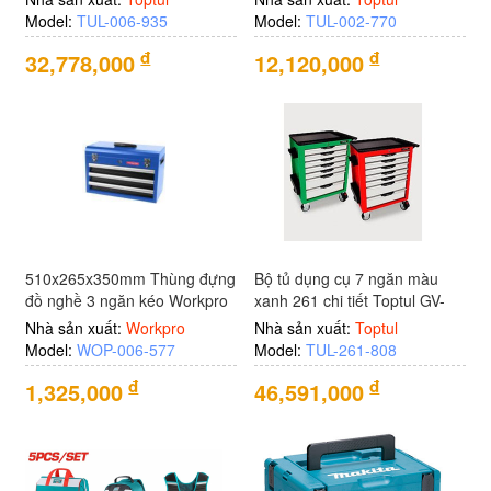
Model:
TUL-006-935
Model:
TUL-002-770
đ
đ
32,778,000
12,120,000
510x265x350mm Thùng đựng
Bộ tủ dụng cụ 7 ngăn màu
đồ nghề 3 ngăn kéo Workpro
xanh 261 chi tiết Toptul GV-
WP282006
26101
Nhà sản xuất:
Workpro
Nhà sản xuất:
Toptul
Model:
WOP-006-577
Model:
TUL-261-808
đ
đ
1,325,000
46,591,000