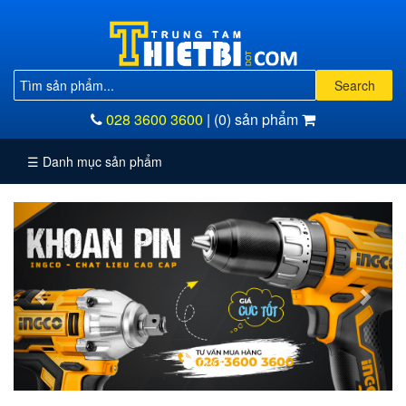
Vật
Search
liệu
mài
028 3600 3600
|
(0) sản phẩm
mòn
☰ Danh mục sản phẩm
Dụng
cụ
Previous
Next
cầm
tay
Dụng
cụ
dùng
điện
Dụng