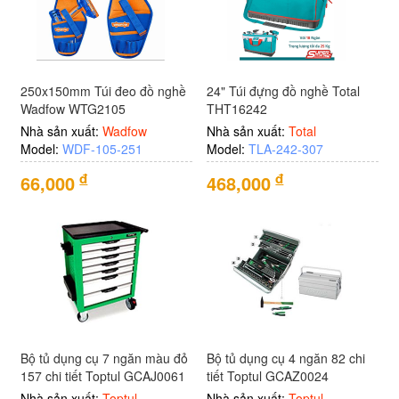
250x150mm Túi đeo đồ nghề
24" Túi đựng đồ nghề Total
Wadfow WTG2105
THT16242
Nhà sản xuất:
Wadfow
Nhà sản xuất:
Total
Model:
WDF-105-251
Model:
TLA-242-307
đ
đ
66,000
468,000
Bộ tủ dụng cụ 7 ngăn màu đỏ
Bộ tủ dụng cụ 4 ngăn 82 chi
157 chi tiết Toptul GCAJ0061
tiết Toptul GCAZ0024
Nhà sản xuất:
Toptul
Nhà sản xuất:
Toptul