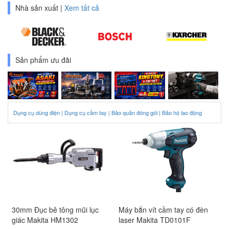
cụ
Nhà sản xuất |
Xem tất cả
đo
chính
xác
Sản phẩm ưu đãi
Thiết
bị
ngành
hàn
Dụng cụ dùng điện |
Dụng cụ cầm tay |
Bảo quản đóng gói |
Bảo hộ lao động
Điện
và
thiết
bị
điện
Bảo
hộ
30mm Đục bê tông mũi lục
Máy bắn vít cầm tay có đèn
lao
giác Makita HM1302
laser Makita TD0101F