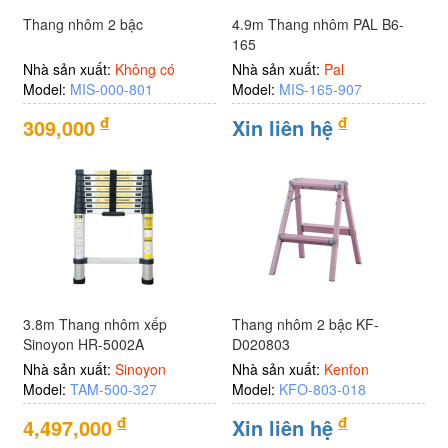
Thang nhôm 2 bậc
4.9m Thang nhôm PAL B6-
165
Nhà sản xuất:
Không có
Nhà sản xuất:
Pal
Model:
MIS-000-801
Model:
MIS-165-907
đ
đ
309,000
Xin liên hệ
3.8m Thang nhôm xếp
Thang nhôm 2 bậc KF-
Sinoyon HR-5002A
D020803
Nhà sản xuất:
Sinoyon
Nhà sản xuất:
Kenfon
Model:
TAM-500-327
Model:
KFO-803-018
đ
đ
4,497,000
Xin liên hệ