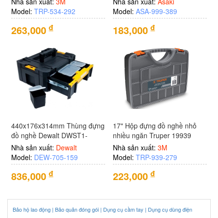
Nhà sản xuất:
3M
Nhà sản xuất:
Asaki
Model:
TRP-534-292
Model:
ASA-999-389
đ
đ
263,000
183,000
440x176x314mm Thùng đựng
17" Hộp đựng đồ nghề nhỏ
đồ nghề Dewalt DWST1-
nhiều ngăn Truper 19939
70705
(ORG-17X)
Nhà sản xuất:
Dewalt
Nhà sản xuất:
3M
Model:
DEW-705-159
Model:
TRP-939-279
đ
đ
836,000
223,000
Bảo hộ lao động |
Bảo quản đóng gói |
Dụng cụ cầm tay |
Dụng cụ dùng điện