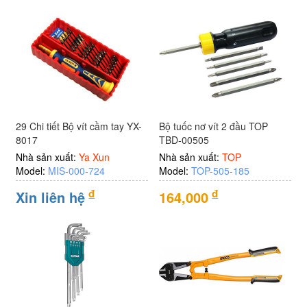
29 Chi tiết Bộ vít cầm tay YX-
Bộ tuốc nơ vít 2 đầu TOP
8017
TBD-00505
Nhà sản xuất:
Ya Xun
Nhà sản xuất:
TOP
Model:
MIS-000-724
Model:
TOP-505-185
đ
đ
Xin liên hệ
164,000