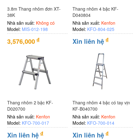
3.8m Thang nhôm đơn XT-
Thang nhôm 4 bậc KF-
38K
D040804
Nhà sản xuất:
Không có
Nhà sản xuất:
Kenfon
Model:
MIS-012-198
Model:
KFO-804-025
đ
đ
3,576,000
Xin liên hệ
Thang nhôm 2 bậc KF-
Thang nhôm 4 bậc có tay vịn
D020700
KF-B040700
Nhà sản xuất:
Kenfon
Nhà sản xuất:
Kenfon
Model:
KFO-700-017
Model:
KFO-700-014
đ
đ
Xin liên hệ
Xin liên hệ