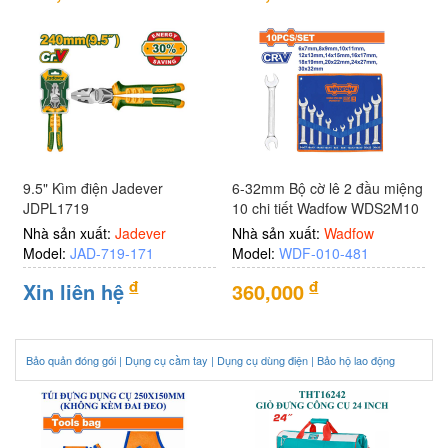
9.5" Kìm điện Jadever
6-32mm Bộ cờ lê 2 đầu miệng
JDPL1719
10 chi tiết Wadfow WDS2M10
Nhà sản xuất:
Jadever
Nhà sản xuất:
Wadfow
Model:
JAD-719-171
Model:
WDF-010-481
đ
đ
Xin liên hệ
360,000
Bảo quản đóng gói |
Dụng cụ cầm tay |
Dụng cụ dùng điện |
Bảo hộ lao động