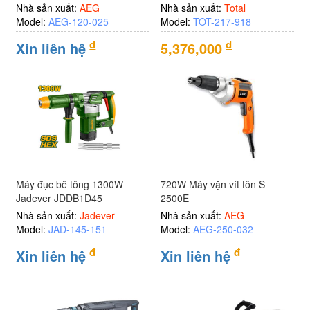
Nhà sản xuất:
AEG
Nhà sản xuất:
Total
Model:
AEG-120-025
Model:
TOT-217-918
đ
đ
Xin liên hệ
5,376,000
Máy đục bê tông 1300W
720W Máy vặn vít tôn S
Jadever JDDB1D45
2500E
Nhà sản xuất:
Jadever
Nhà sản xuất:
AEG
Model:
JAD-145-151
Model:
AEG-250-032
đ
đ
Xin liên hệ
Xin liên hệ