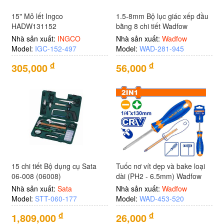
15" Mỏ lết Ingco
1.5-8mm Bộ lục giác xếp đầu
HADW131152
bằng 8 chi tiết Wadfow
WHK1281
Nhà sản xuất:
INGCO
Nhà sản xuất:
Wadfow
Model:
IGC-152-497
Model:
WAD-281-945
đ
đ
305,000
56,000
15 chi tiết Bộ dụng cụ Sata
Tuốc nơ vít dẹp và bake loại
06-008 (06008)
dài (PH2 - 6.5mm) Wadfow
WSS45M3
Nhà sản xuất:
Sata
Nhà sản xuất:
Wadfow
Model:
STT-060-177
Model:
WAD-453-520
đ
đ
1,809,000
26,000