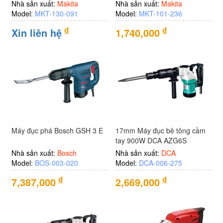
động
Nhà sản xuất:
Makita
Nhà sản xuất:
Makita
Model:
MKT-130-091
Model:
MKT-101-236
Vệ
đ
đ
Xin liên hệ
1,740,000
sinh
công
nghiệp
Vận
chuyển
nâng
đỡ
Máy đục phá Bosch GSH 3 E
17mm Máy đục bê tông cầm
Bảo
tay 900W DCA AZG6S
quản
Nhà sản xuất:
Bosch
Nhà sản xuất:
DCA
đóng
Model:
BOS-003-020
Model:
DCA-006-275
gói
đ
đ
7,387,000
2,669,000
Dụng
cụ
dùng