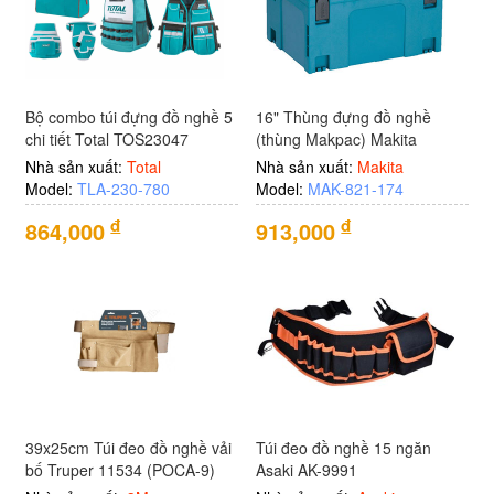
Bộ combo túi đựng đồ nghề 5
16" Thùng đựng đồ nghề
chi tiết Total TOS23047
(thùng Makpac) Makita
821551-8
Nhà sản xuất:
Total
Nhà sản xuất:
Makita
Model:
TLA-230-780
Model:
MAK-821-174
đ
đ
864,000
913,000
39x25cm Túi đeo đồ nghề vải
Túi đeo đồ nghề 15 ngăn
bố Truper 11534 (POCA-9)
Asaki AK-9991